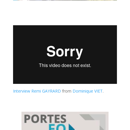
Interview Remi GAYRARD
from
Dominique VIET
.