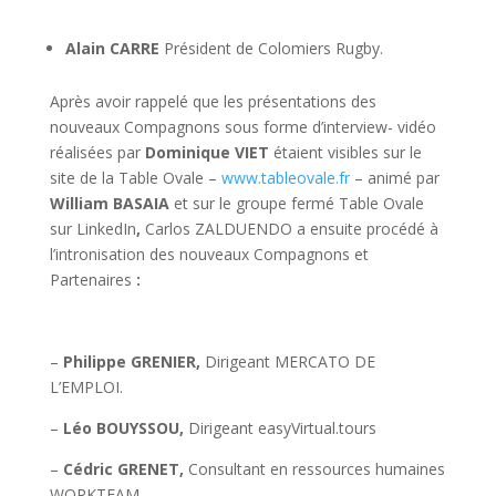
Alain CARRE
Président de Colomiers Rugby.
Après avoir rappelé que les présentations des
nouveaux Compagnons sous forme d’interview- vidéo
réalisées par
Dominique VIET
étaient visibles sur le
site de la Table Ovale –
www.tableovale.fr
– animé par
William BASAIA
et sur le groupe fermé Table Ovale
sur LinkedIn
,
Carlos ZALDUENDO a ensuite procédé à
l’intronisation des nouveaux Compagnons et
Partenaires
:
–
Philippe GRENIER,
Dirigeant MERCATO DE
L’EMPLOI.
–
Léo BOUYSSOU,
Dirigeant easyVirtual.tours
–
Cédric GRENET,
Consultant en ressources humaines
WORKTEAM