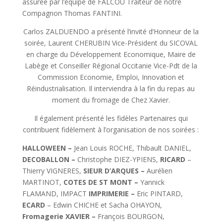
assurée par l’équipe de FALCOU Traiteur de notre
Compagnon Thomas FANTINI.
Carlos ZALDUENDO a présenté l’invité d’Honneur de la
soirée, Laurent CHERUBIN Vice-Président du SICOVAL
en charge du Développement Economique, Maire de
Labège et Conseiller Régional Occitanie Vice-Pdt de la
Commission Economie, Emploi, Innovation et
Réindustrialisation. Il interviendra à la fin du repas au
moment du fromage de Chez Xavier.
Il également présenté les fidèles Partenaires qui
contribuent fidèlement à l’organisation de nos soirées :
HALLOWEEN –
Jean Louis ROCHE, Thibault DANIEL,
DECOBALLON –
Christophe DIEZ-YPIENS,
RICARD
–
Thierry VIGNERES,
SIEUR D’ARQUES –
Aurélien
MARTINOT,
COTES DE ST MONT –
Yannick
FLAMAND, IMPACT
IMPRIMERIE –
Eric PINTARD,
ECARD
– Edwin CHICHE et Sacha OHAYON,
Fromagerie XAVIER –
François BOURGON,