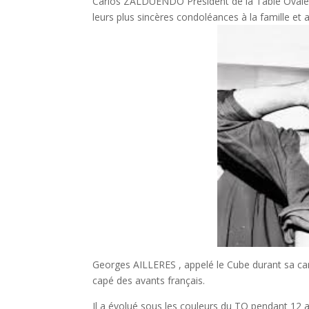
Carlos ZALDUENDO Président de la Table Ovale, 
leurs plus sincères condoléances à la famille et
Georges AILLERES , appelé le Cube durant sa carri
capé des avants français.
Il a évolué sous les couleurs du TO pendant 12 a