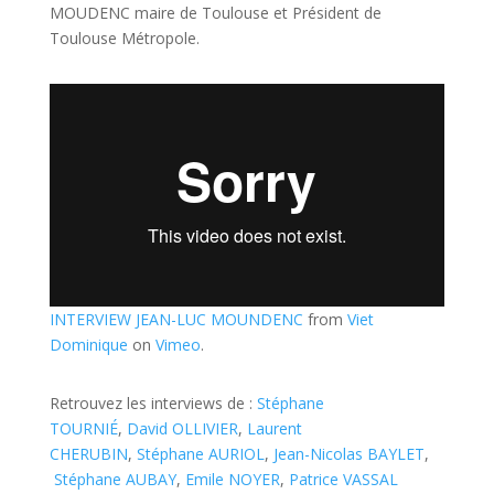
MOUDENC maire de Toulouse et Président de
Toulouse Métropole.
INTERVIEW JEAN-LUC MOUNDENC
from
Viet
Dominique
on
Vimeo
.
Retrouvez les interviews de :
Stéphane
TOURNIÉ
,
David OLLIVIER
,
Laurent
CHERUBIN
,
Stéphane AURIOL
,
Jean-Nicolas BAYLET
,
Stéphane AUBAY
,
Emile NOYER
,
Patrice VASSAL