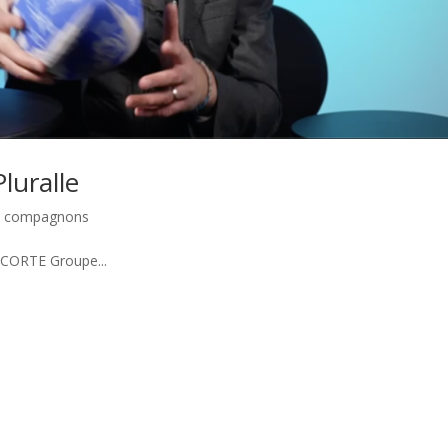
luralle
ux compagnons
 CORTE Groupe...