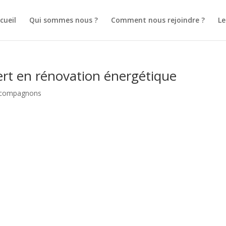
cueil
Qui sommes nous ?
Comment nous rejoindre ?
L
t en rénovation énergétique
x compagnons