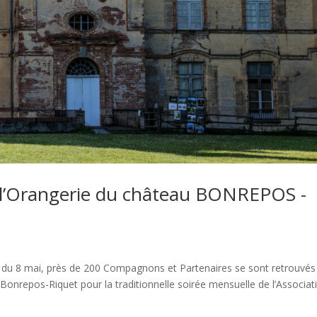
à l’Orangerie du château BONREPOS -
et du 8 mai, près de 200 Compagnons et Partenaires se sont retrouvés 
 Bonrepos-Riquet pour la traditionnelle soirée mensuelle de l’Associat