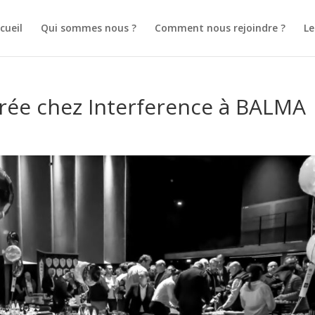
cueil
Qui sommes nous ?
Comment nous rejoindre ?
L
irée chez Interference à BALMA