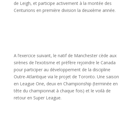
de Leigh, et participe activement
à
la mont
é
e des
Centurions en premi
è
re division la deuxi
è
me ann
é
e.
A l’exercice suivant, le natif de Manchester c
è
de aux
sir
è
nes de l’exotisme et pr
é
f
è
re rejoindre le Canada
pour participer au d
é
veloppement de la discipline
Outre-Atlantique via le projet de Toronto. Une saison
en League One, deux en Championship (termin
é
e en
t
ê
te du championnat
à
chaque fois) et le voil
à
de
retour en Super League.