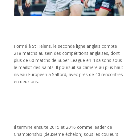
Form
é
à
St Helens, le seconde ligne anglais compte
218 matchs au sein des comp
é
titions anglaises, dont
plus de 60 matchs de Super League en 4 saisons sous
le maillot des Saints. Il poursuit sa carri
è
re au plus haut
niveau Europ
é
en
à
Salford, avec pr
è
s de 40 rencontres
en deux ans.
Il termine ensuite 2015 et 2016 comme leader de
Championship (deuxi
è
me
é
chelon) sous les couleurs