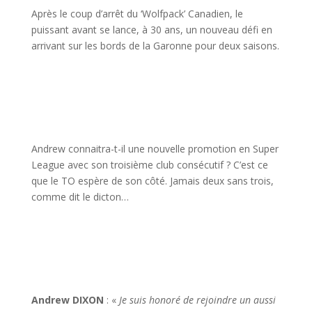
Apr
è
s le coup d’arr
ê
t du ‘Wolfpack’ Canadien, le
puissant avant se lance,
à
30 ans, un nouveau d
é
fi en
arrivant sur les bords de la Garonne pour deux saisons.
Andrew connaitra-t-il une nouvelle promotion en Super
League avec son troisi
è
me club cons
é
cutif ? C’est ce
que le TO esp
è
re de son c
ô
t
é
. Jamais deux sans trois,
comme dit le dicton
…
Andrew DIXON
:
«
Je suis honor
é
de rejoindre un aussi