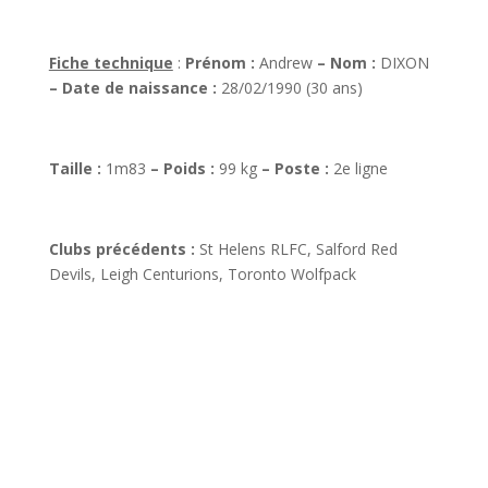
Fiche technique
:
Pr
énom
:
Andrew
– Nom
:
DIXON
– Date de naissance
:
28/02/1990 (30 ans)
Taille
:
1m83
– Poids
:
99 kg
– Poste
:
2e ligne
Clubs pr
é
c
é
dents :
St Helens RLFC, Salford Red
Devils, Leigh Centurions, Toronto Wolfpack