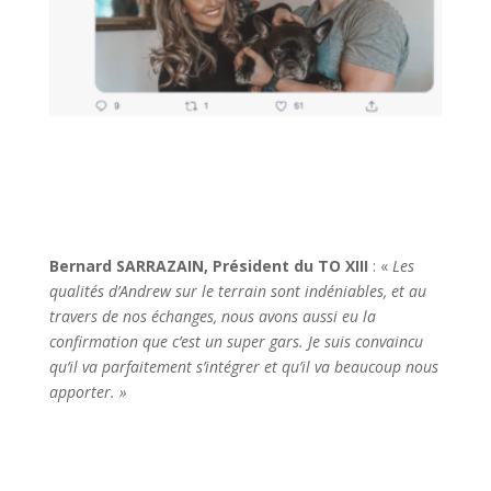
Bernard SARRAZAIN, Pr
é
sident du TO XIII
:
«
Les
qualit
é
s d’Andrew sur le terrain sont ind
é
niables, et au
travers de nos
é
changes, nous avons aussi eu la
confirmation que c’est un super gars. Je suis convaincu
qu’il va parfaitement s’int
é
grer et qu’il va beaucoup nous
apporter.
»