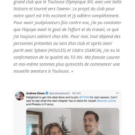
grand club que le Toulouse Olympique XIII, avec une belle
histoire et tourn
é
vers l’avenir. Le projet du club pour
notre sport est tr
è
s excitant et j’y adh
è
re compl
è
tement.
Pour avoir jou
é
plusieurs fois contre eux, j’ai pu constater
que l’
é
quipe avait le gout de l’effort et du travail, ce que
j’ai toujours admir
é
chez elle. Pour moi, tout d
é
pend des
personnes pr
é
sentes au sein d’un club et apr
è
s avoir
parl
é
avec Sylvain (HOULES) et C
é
dric (GARCIA)
,
j’ai eu la
confirmation de la qualit
é
du TO XIII. Ma fianc
é
e Lauren
et moi-m
ê
me sommes plus qu’excit
é
s de commencer une
nouvelle aventure
à
Toulouse.
»