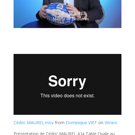
Cédric MAUREL.mov
from
Dominique VIET
on
Vimeo
.
Présentation de Cédric MAUREL à la Table Ovale au