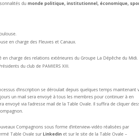
sonnalités du
monde politique, institutionnel, économique, spor
oulouse.
ouse en charge des Fleuves et Canaux.
é en charge des relations extérieures du Groupe La Dépêche du Midi.
résidents du club de PAMIERS XIII.
ocessus d’inscription se déroulait depuis quelques temps maintenant v
s jours un mail sera envoyé à tous les membres pour continuer à en
era envoyé via l’adresse mail de la Table Ovale. Il suffira de cliquer de
u Compagnon.
nouveaux Compagnons sous forme d’interview-vidéo réalisées par
 fermé Table Ovale sur
Linkedin
et sur le site de la Table Ovale –