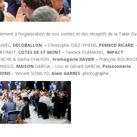
èlement à l’organisation de nos soirées et des réceptifs de la Table Ova
ANIEL,
DECOBALLON
–
Christophe DIEZ-YPIENS,
PERNOD
RICARD
ARTINOT,
COTES DE ST MONT –
Yannick FLAMAND,
IMPACT
CHICHE & Sacha OHAYON ,
Fromagerie XAVIER –
François BOURGO
 ARNOLD,
MAISON
GARCIA – Loïc et Gérard GARCIA,
Poissonnerie
IONS
– Vincent SOMLYO,
Alain GARRES
-photographe..