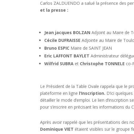
Carlos ZALDUENDO a salué la présence des per
et la presse :
Jean jacques BOLZAN
Adjoint au Maire de T
Cécile DUFRAISSE
Adjointe au Maire de Toul
Bruno ESPIC
Maire de SAINT JEAN
Eric LAFFONT BAYLET
Administrateur délégu
Wilfrid SUBRA
et
Christophe TONNELE
co-P
Le Président de la Table Ovale rappela que le pr
plateforme en ligne
l’Inscription.
D’ici quelque
détailler le mode d’emploi. Le lien d’inscription s
pour s’inscrire en précisant les informations d
Après avoir rappelé que les présentations des 
Dominique VIET
étaient visibles sur le groupe