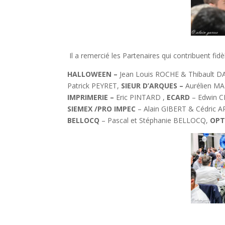
Il a remercié les Partenaires qui contribuent fid
HALLOWEEN –
Jean Louis ROCHE & Thibault D
Patrick PEYRET,
SIEUR D’ARQUES –
Aurélien M
IMPRIMERIE –
Eric PINTARD ,
ECARD
– Edwin 
SIEMEX /PRO IMPEC
– Alain GIBERT & Cédric
BELLOCQ
– Pascal et Stéphanie BELLOCQ,
OPT