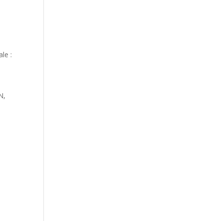
le :
–
N,