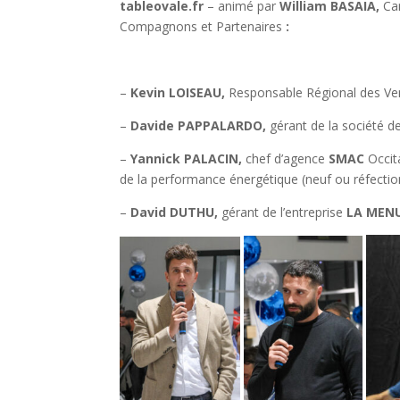
tableovale.fr
– animé par
William BASAIA,
Car
Compagnons et Partenaires
:
–
Kevin LOISEAU,
Responsable Régional des V
–
Davide PAPPALARDO,
gérant de la société d
–
Yannick PALACIN,
chef d’agence
SMAC
Occit
de la performance énergétique (neuf ou réfectio
–
David DUTHU,
gérant de l’entreprise
LA MENU