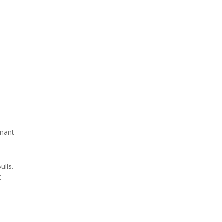
inant
ulls.
K