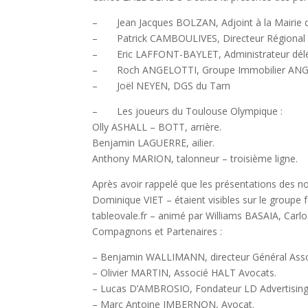
– Jean Jacques BOLZAN, Adjoint à la Mairie de
– Patrick CAMBOULIVES, Directeur Régional 
– Eric LAFFONT-BAYLET, Administrateur délégu
– Roch ANGELOTTI, Groupe Immobilier AN
– Joël NEYEN, DGS du Tarn
– Les joueurs du Toulouse Olympique :
Olly ASHALL – BOTT, arrière.
Benjamin LAGUERRE, ailier.
Anthony MARION, talonneur – troisième ligne.
Après avoir rappelé que les présentations des 
Dominique VIET – étaient visibles sur le groupe f
tableovale.fr – animé par Williams BASAIA, Car
Compagnons et Partenaires :
– Benjamin WALLIMANN, directeur Général Ass
– Olivier MARTIN, Associé HALT Avocats.
– Lucas D’AMBROSIO, Fondateur LD Advertising
– Marc Antoine IMBERNON, Avocat.