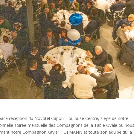
Espace réception du Novotel Capoul Toulouse Centre, siège de notre
aditionnelle soirée mensuelle des Compagnons de la Table Ovale où nou
blissement notre Compagnon Xavier HOFMANN et toute son équipe qui a