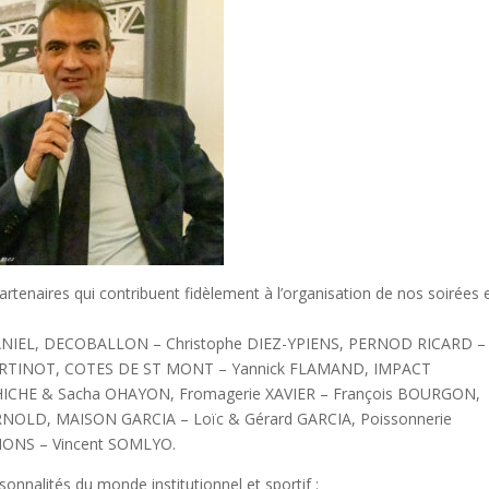
rtenaires qui contribuent fidèlement à l’organisation de nos soirées 
ANIEL, DECOBALLON – Christophe DIEZ-YPIENS, PERNOD RICARD –
 MARTINOT, COTES DE ST MONT – Yannick FLAMAND, IMPACT
HICHE & Sacha OHAYON, Fromagerie XAVIER – François BOURGON,
RNOLD, MAISON GARCIA – Loïc & Gérard GARCIA, Poissonnerie
IONS – Vincent SOMLYO.
nalités du monde institutionnel et sportif :