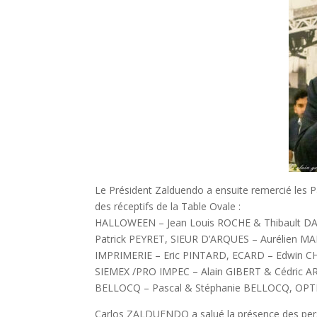
Le Président Zalduendo a ensuite remercié les Pa
des réceptifs de la Table Ovale :
HALLOWEEN – Jean Louis ROCHE & Thibault D
Patrick PEYRET, SIEUR D’ARQUES – Aurélien
IMPRIMERIE – Eric PINTARD, ECARD – Edwin C
SIEMEX /PRO IMPEC – Alain GIBERT & Cédric A
BELLOCQ – Pascal & Stéphanie BELLOCQ, OPT
Carlos ZALDUENDO a salué la présence des person