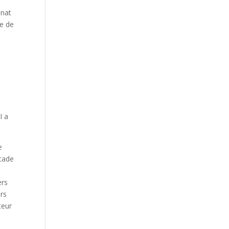
nnat
ie de
I a
e
stade
ers
urs
teur