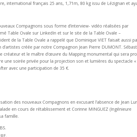
 international français 25 ans, 1,71m, 80 kg issu de Lézignan et ay
nouveaux Compagnons sous forme d’interview- vidéo réalisées par
mé Table Ovale sur LinkedIn et sur le site de la Table Ovale –
ident de la Table Ovale a rappelé que Dominique VIET faisait aussi pa
ion d’artistes créée par notre Compagnon Jean Pierre DUMONT. Sébast
e créateur et le maître d’œuvre du Mapping monumental qui sera pro
e une soirée privée pour la projection son et lumières du spectacle « 
after avec une participation de 35 €.
isation des nouveaux Compagnons en excusant l’absence de Jean Lu
alade en cours de rétablissement et Corinne MINGUEZ (Ingénieure
a famille.
BS.
RRE.