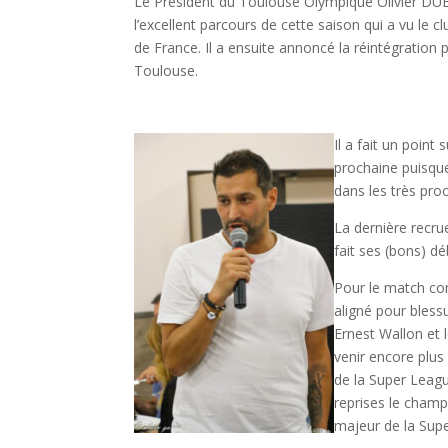
Le Président du Toulouse Olympique Olivier DUB
l’excellent parcours de cette saison qui a vu le
de France. Il a ensuite annoncé la réintégration p
Toulouse.
Il a fait un point
prochaine puisqu
dans les très proc
La dernière recru
fait ses (bons) dé
Pour le match co
aligné pour bless
Ernest Wallon et 
venir encore plus
de la Super Leag
reprises le champ
majeur de la Supe