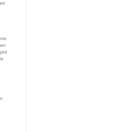
ant
rtie
ien
jeté
le
nc