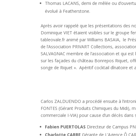
Thomas LACANS, demi de mêlée ou d’ouverture,
évolué à Featherstone.
Après avoir rappelé que les présentations des 
Dominique VIET étaient visibles sur le groupe fer
tableovale.fr animé par Williams BASAIA, le Prés
de l’Association PRIVART Collections, associat
SALVAGNAC membre de l’association et qui est l
sur les façades du château Bonrepos Riquet, offr
songe de Riquet ». Apéritif cocktail dînatoire et 
Carlos ZALDUENDO a procédé ensuite à l’intron
FONTES (Gérant Produits Chimiques du Midi), m
commerciale I-VIA) pour cause d’un décès dans s
Fabien PUERTOLAS
Directeur de Campus PN
Charlotte CARRE
Gérante de L’Agence Ô CA