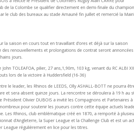
OIS a félicité le Président de Colomiers Rugby Alain CARRE pour
 club de la Colombe se qualifier directement en demi-finale du champio
ar le club des bureaux au stade Arnauné fin juillet et remercié la Mair
 sur la saison en cours tout en travaillant d’ores et déjà sur la saison
e des renouvellements et prolongations de contrat seront annoncées
hains jours.
e John TOLEAFOA, pilier, 27 ans,1,90m, 103 kg, venant du RC ALBI XII
buts lors de la victoire à Huddersfield (16-36)
ntre le leader, les Rhinos de LEEDS, Olly ASHALL-BOTT ne pourra êtr
ure et sera absent quinze jours. La rencontre se déroulera à 19 h au 
le Président Olivier DUBOIS a invité les Compagnons et Partenaires à
 nombreux pour soutenir les joueurs contre cette équipe actuels lead
ue. Les Rhinos, club emblématique créé en 1870, a remporté à plusie
ionnat d’Angleterre, la Super League et la Challenge Club et est un ac
r League régulièrement en lice pour les titres.