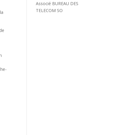
Associé BUREAU DES
TELECOM SO
la
 de
n
phe-