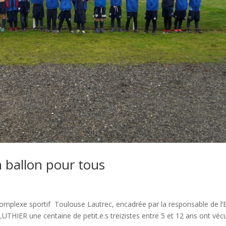
 ballon pour tous
 complexe sportif Toulouse Lautrec, encadrée par la responsable de l’
UTHIER une centaine de petit.e.s treizistes entre 5 et 12 ans ont véc