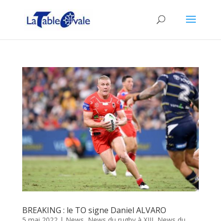
BREAKING : le TO signe Daniel ALVARO
5 mai 2022
|
News
,
News du rugby à XIII
,
News du